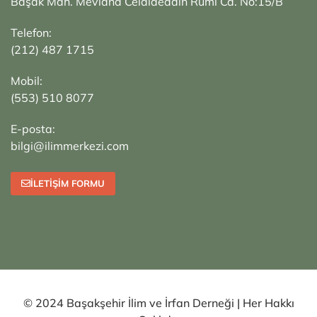
Başak Mah. Mevlana Celalaeddin Rumi Cd. No:15/B
Telefon:
(212) 487 1715
Mobil:
(553) 510 8077
E-posta:
bilgi@ilimmerkezi.com
İLETIŞIM FORMU
© 2024 Başakşehir İlim ve İrfan Derneği | Her Hakkı