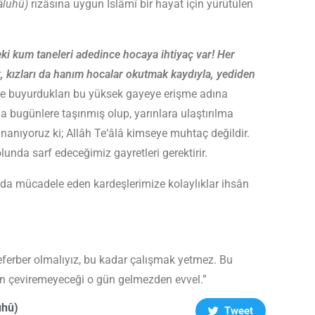
lâluhû)
rızâsına uygun İslâmî bir hayat için yürütülen
ki kum taneleri adedince hocaya ihtiyaç var! Her
k, kızları da hanım hocalar okutmak kay­dıyla, yediden
de buyurdukları bu yüksek gayeye erişme adına
kla bugünlere taşınmış olup, yarınla­ra ulaştırılma
 inanıyoruz ki; Allâh Te‘âlâ kimseye muhtaç değildir.
nda sarf edece­ğimiz gayretleri gerektirir.
lda mücadele eden kardeşlerimize kolaylıklar ih­sân
ferber olmalıyız, bu kadar çalışmak yetmez. Bu
in çeviremeyeceği o gün gelmezden evvel.”
uhû)
Tweet