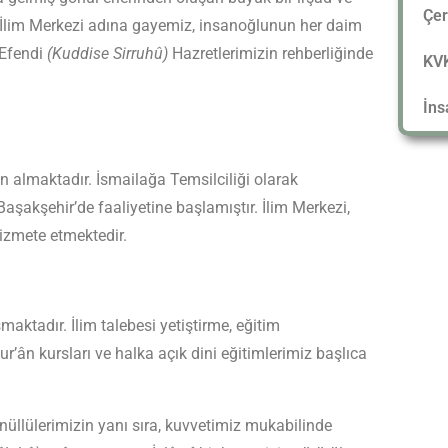
Çer
 İlim Merkezi adına gayemiz, insanoğlunun her daim
 Efendi
(Kuddise Sirruhû)
Hazretlerimizin rehberliğinde
KVK
İns
 almaktadır. İsmailağa Temsilciliği olarak
aşakşehir’de faaliyetine başlamıştır. İlim Merkezi,
hizmete etmektedir.
maktadır. İlim talebesi yetiştirme, eğitim
’ân kursları ve halka açık dini eğitimlerimiz başlıca
önüllülerimizin yanı sıra, kuvvetimiz mukabilinde