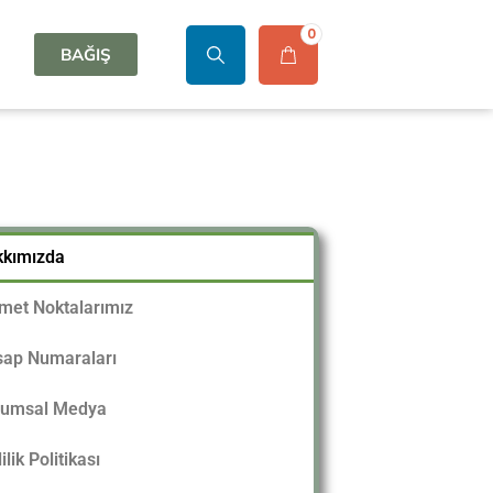
0
BAĞIŞ
kkımızda
met Noktalarımız
ap Numaraları
rumsal Medya
ilik Politikası