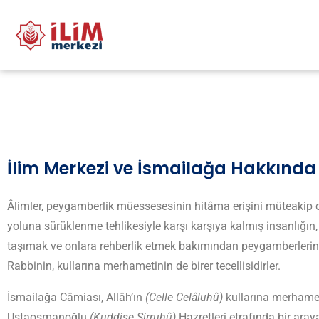
İlim Merkezi ve İsmailağa Hakkında
Âlimler, peygamberlik müessesesinin hitâma erişini müteakip c
yoluna sürüklenme tehlikesiyle karşı karşıya kalmış insanlığın, 
taşımak ve onlara rehberlik etmek bakımından peygamberlerin 
Rabbinin, kullarına merhametinin de birer tecellisidirler.
İsmailağa Câmiası, Allâh’ın
(Celle Celâluhû)
kullarına merhame
Ustaosmanoğlu
(Kuddise Sirruhû)
Hazretleri etrafında bir ara