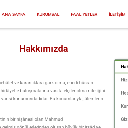
ANA SAYFA
KURUMSAL
FAALIYETLER
İLETIŞIM
Hakkımızda
Ha
Hiz
ehâlet ve karanlıklara gark olma, ebedî hüsran
hidâyetle buluşmalarına vasıta elçiler olma niteliğini
Hes
varisi konumundadırlar. Bu konumlarıyla, âlemlerin
Ku
tinin bir nişânesi olan Mahmud
Gizl
ya gelmiş gönül erlerinden oluşan büyük bir irşâd ve