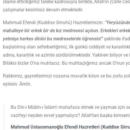
idame ettirdiğimiz talebe kadrosuyla birlikte, Allâh’ın
(Celle Ce
çalışmalar kesintisiz devam etmektedir.
Mahmud Efendi
(Kuddise Sirruhû)
Hazretlerinizin:
‘’Yeryüzünde
mahalleye bir erkek bir de kız medresesi açılsın. Erkekleri erke
yetmişe herkes dînîni bu medreselerde öğrensin!’’
şeklinde ifa
başlatılmış olan seferberliğimiz, ilk günkü ciddiyet ve kararlılı
adına, kararlılık ve azimle sürdürül­mektedir. Yakînen biliyor ve
Bilâkis bizler O’na muhtacız. Bu muhtaçlığımız ancak O’nun yolu
Rabbimiz, gayretlerimizi rızasına muvafık kılsın ve bu zorlu yo
eylesin. Âmîn.
Bu Dîn-i Mübîn-i İslâm’ı muhafaza etmek ve yaymak için se
vazifeyi neyden evvel yapmalıyız? Allah’tan başka kimsen
Mahmud Ustaosmanoğlu Efendi Hazretleri (Kuddise Sirr