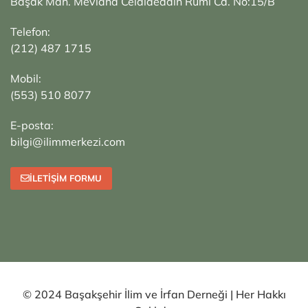
Başak Mah. Mevlana Celalaeddin Rumi Cd. No:15/B
Telefon:
(212) 487 1715
Mobil:
(553) 510 8077
E-posta:
bilgi@ilimmerkezi.com
İLETIŞIM FORMU
© 2024 Başakşehir İlim ve İrfan Derneği | Her Hakkı