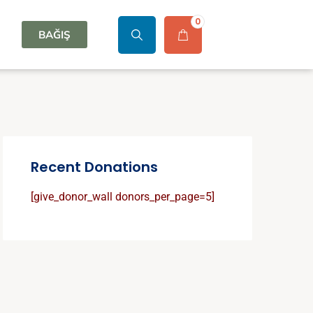
0
BAĞIŞ
Recent Donations
[give_donor_wall donors_per_page=5]