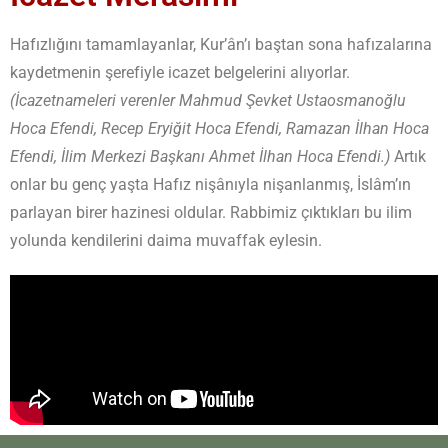
Hafızlığını tamamlayanlar, Kur’ân’ı baştan sona hafızalarına
kaydetmenin şerefiyle icazet belgelerini alıyorlar.
(İcazetnameleri verenler Mahmud Şevket Ustaosmanoğlu
Hoca Efendi, Recep Eryiğit Hoca Efendi, Ramazan İlhan Hoca
Efendi, İlim Merkezi Başkanı Ahmet İlhan Hoca Efendi.)
Artık
onlar bu genç yaşta Hafız nişânıyla nişanlanmış, İslâm’ın
parlayan birer hazinesi oldular. Rabbimiz çıktıkları bu ilim
yolunda kendilerini daima muvaffak eylesin.