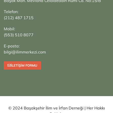
Başak Mah. Mevlana Celalaeddin Rumi Cd. No:15/B
Telefon:
(212) 487 1715
Mobil:
(553) 510 8077
E-posta:
bilgi@ilimmerkezi.com
İLETIŞIM FORMU
© 2024 Başakşehir İlim ve İrfan Derneği | Her Hakkı