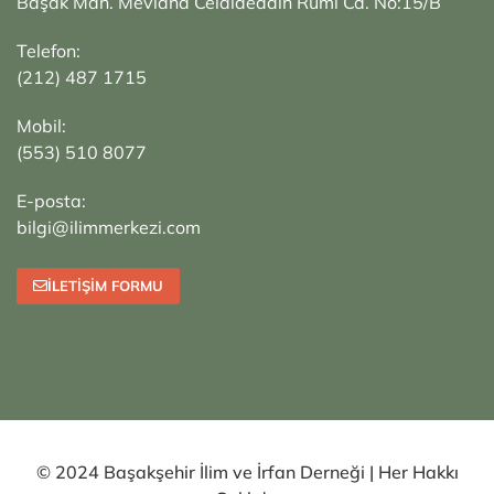
Başak Mah. Mevlana Celalaeddin Rumi Cd. No:15/B
Telefon:
(212) 487 1715
Mobil:
(553) 510 8077
E-posta:
bilgi@ilimmerkezi.com
İLETIŞIM FORMU
© 2024 Başakşehir İlim ve İrfan Derneği | Her Hakkı