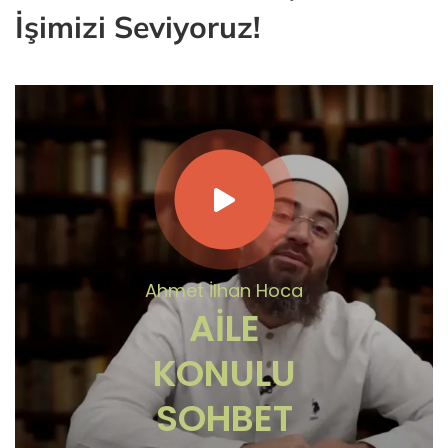
İşimizi Seviyoruz!
Ahmet İlhan Hoca
AILE
KONULU
SOHBET