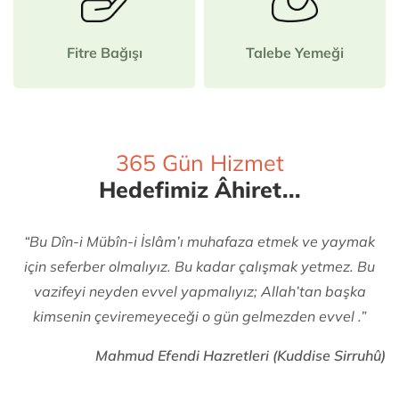
Fitre Bağışı
Talebe Yemeği
365 Gün Hizmet
Hedefimiz Âhiret...
“Bu Dîn-i Mübîn-i İslâm’ı muhafaza etmek ve yaymak
için seferber olmalıyız. Bu kadar çalışmak yetmez. Bu
vazifeyi neyden evvel yapmalıyız; Allah’tan başka
kimsenin çeviremeyeceği o gün gelmezden evvel .”
Mahmud Efendi Hazretleri (Kuddise Sirruhû)