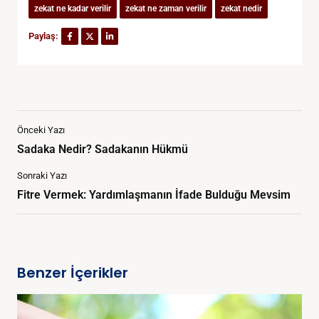
zekat ne kadar verilir
zekat ne zaman verilir
zekat nedir
Paylaş:
Önceki Yazı
Sadaka Nedir? Sadakanın Hükmü
Sonraki Yazı
Fitre Vermek: Yardımlaşmanın İfade Bulduğu Mevsim
Benzer İçerikler