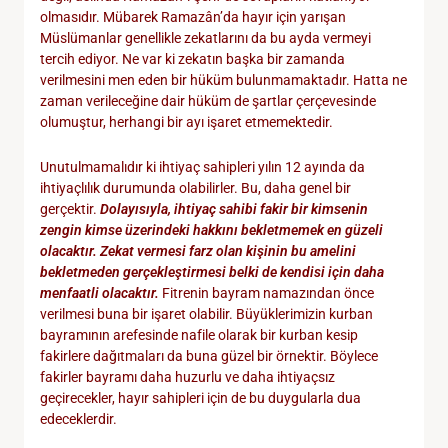
olmasıdır. Mübarek Ramazân’da hayır için yarışan
Müslümanlar genellikle zekatlarını da bu ayda vermeyi
tercih ediyor. Ne var ki zekatın başka bir zamanda
verilmesini men eden bir hüküm bulunmamaktadır. Hatta ne
zaman verileceğine dair hüküm de şartlar çerçevesinde
olumuştur, herhangi bir ayı işaret etmemektedir.
Unutulmamalıdır ki ihtiyaç sahipleri yılın 12 ayında da
ihtiyaçlılık durumunda olabilirler. Bu, daha genel bir
gerçektir.
Dolayısıyla, ihtiyaç sahibi fakir bir kimsenin
zengin kimse üzerindeki hakkını bekletmemek en güzeli
olacaktır.
Zekat vermesi farz olan kişinin bu amelini
bekletmeden gerçekleştirmesi belki de kendisi için daha
menfaatli olacaktır.
Fitrenin bayram namazından önce
verilmesi buna bir işaret olabilir. Büyüklerimizin kurban
bayramının arefesinde nafile olarak bir kurban kesip
fakirlere dağıtmaları da buna güzel bir örnektir. Böylece
fakirler bayramı daha huzurlu ve daha ihtiyaçsız
geçirecekler, hayır sahipleri için de bu duygularla dua
edeceklerdir.