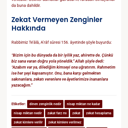
da buna dahildir.
Zekat Vermeyen Zenginler
Hakkında
Rabbimiz Te’âlâ, A’râf sûresi 156. âyetinde şöyle buyurdu:
“Bizim için bu dünyada da bir iyilik yaz, ahirette de. Çünkü
biz sana varan doğru yola yöneldik.” Allah şöyle dedi:
“Azabım var ya, dilediğim kimseyi ona uğratırım. Rahmetim
ise her şeyi kapsamıştır. Onu, bana karşı gelmekten
sakınanlara, zekatı verenlere ve âyetlerimize inananlara
yazacağım.”
Etiketler:
dinen zenginlik nedir
nisap miktarı ne kadar
nisap miktarı nedir
zakat farz mı
zekat
zekat hesaplama
zekat kimlere verilir
zekat kimlere verilmez