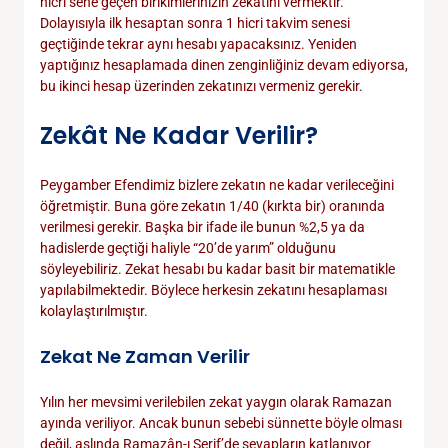
hicri sene geçen birikimlerinizin zekatını vermektir.
Dolayısıyla ilk hesaptan sonra 1 hicri takvim senesi
geçtiğinde tekrar aynı hesabı yapacaksınız. Yeniden
yaptığınız hesaplamada dinen zenginliğiniz devam ediyorsa,
bu ikinci hesap üzerinden zekatınızı vermeniz gerekir.
Zekât Ne Kadar Verilir?
Peygamber Efendimiz bizlere zekatın ne kadar verileceğini
öğretmiştir. Buna göre zekatın 1/40 (kırkta bir) oranında
verilmesi gerekir. Başka bir ifade ile bunun %2,5 ya da
hadislerde geçtiği haliyle “20’de yarım” olduğunu
söyleyebiliriz. Zekat hesabı bu kadar basit bir matematikle
yapılabilmektedir. Böylece herkesin zekatını hesaplaması
kolaylaştırılmıştır.
Zekat Ne Zaman Verilir
Yılın her mevsimi verilebilen zekat yaygın olarak Ramazan
ayında veriliyor. Ancak bunun sebebi sünnette böyle olması
değil, aslında Ramazân-ı Şerif’de sevapların katlanıyor