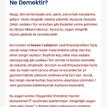
Ne Demektir?
Nisap, dini terminolojide sınır, işaret, asıl ve kök manalarına
geliyor. Dinen zenginlik, zekâtla yükümlü olunacak ölçüydür.
Zekât, sadaka-i fıtır ve kurban gibi ibadetleri yerine getirirken
bu ölçüyü dikkate alıyoruz. Ayrıca bu, asgarî zenginlik
ölçüsü şeklinde de tanımlanabilir.
Borcundan ve
hevaic-i asliye
den (aslî ihtiyaçlarından) fazla
olarak nisap miktarı kadar mala/birikime sahip olan kişi
dinen zengin sayılıyor. Böyle bir kişi, zekât veya sadaka
alamayacağı gibi sadaka-i fıtır vermek ve kurban kesmekle
de yükümlü olmaktadır. Borçtan ve aslî ihtiyaçlarından fazla
olan bu malın nami (artıcı) olması ve üstünden bir yıl
geçmesi hâlinde zekâtının verilmesi artık farz olur. Ancak,
kişi zengin olarak kurban bayramına ulaşmışsa üzerinden 1
sene geçmesini beklemeyecek, kurbanını kesecektir,
Bu asgarî sınırlar, Peygamber Efendimiz Hazreti
Muhammed ﷺ tarafından belirlenmiştir. Zenginliğin asgari
sınırı olan “nisap” o dönem İslam toplumunun ortalama