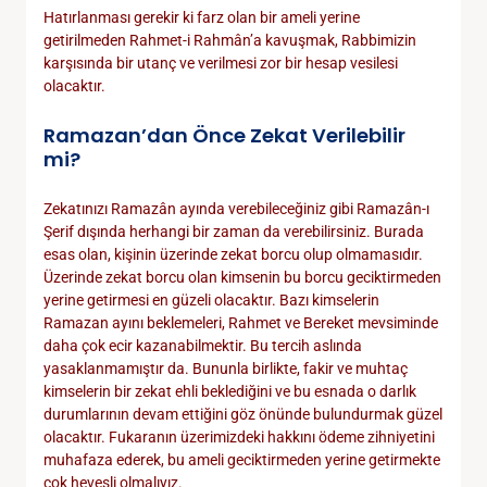
Hatırlanması gerekir ki farz olan bir ameli yerine
getirilmeden Rahmet-i Rahmân’a kavuşmak, Rabbimizin
karşısında bir utanç ve verilmesi zor bir hesap vesilesi
olacaktır.
Ramazan’dan Önce Zekat Verilebilir
mi?
Zekatınızı Ramazân ayında verebileceğiniz gibi Ramazân-ı
Şerif dışında herhangi bir zaman da verebilirsiniz. Burada
esas olan, kişinin üzerinde zekat borcu olup olmamasıdır.
Üzerinde zekat borcu olan kimsenin bu borcu geciktirmeden
yerine getirmesi en güzeli olacaktır. Bazı kimselerin
Ramazan ayını beklemeleri, Rahmet ve Bereket mevsiminde
daha çok ecir kazanabilmektir. Bu tercih aslında
yasaklanmamıştır da. Bununla birlikte, fakir ve muhtaç
kimselerin bir zekat ehli beklediğini ve bu esnada o darlık
durumlarının devam ettiğini göz önünde bulundurmak güzel
olacaktır. Fukaranın üzerimizdeki hakkını ödeme zihniyetini
muhafaza ederek, bu ameli geciktirmeden yerine getirmekte
çok hevesli olmalıyız.