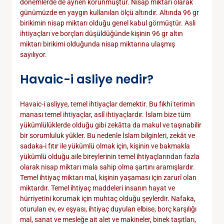
dönemlerde de aynen korunmuştur. Nisap miktarı olarak
günümüzde en yaygın kullanılan ölçü altındır. Altında 96 gr
birikimin nisap miktarı olduğu genel kabul görmüştür. Asli
ihtiyaçları ve borçları düşüldüğünde kişinin 96 gr altın
miktarı birikimi olduğunda nisap miktarına ulaşmış
sayılıyor.
Havaic-i asliye nedir?
Havaic-i asliyye, temel ihtiyaçlar demektir. Bu fıkhi terimin
manası temel ihtiyaçlar, aslî ihtiyaçlardır. İslam bize tüm
yükümlülüklerde olduğu gibi zekâtta da makul ve taşınabilir
bir sorumluluk yükler. Bu nedenle İslam bilginleri, zekât ve
sadaka-i fıtır ile yükümlü olmak için, kişinin ve bakmakla
yükümlü olduğu aile bireylerinin temel ihtiyaçlarından fazla
olarak nisap miktarı mala sahip olma şartını aramışlardır.
Temel ihtiyaç miktarı mal, kişinin yaşaması için zarurî olan
miktardır. Temel ihtiyaç maddeleri insanın hayat ve
hürriyetini korumak için muhtaç olduğu şeylerdir. Nafaka,
oturulan ev, ev eşyası, ihtiyaç duyulan elbise, borç karşılığı
mal, sanat ve mesleğe ait alet ve makineler, binek taşıtları,