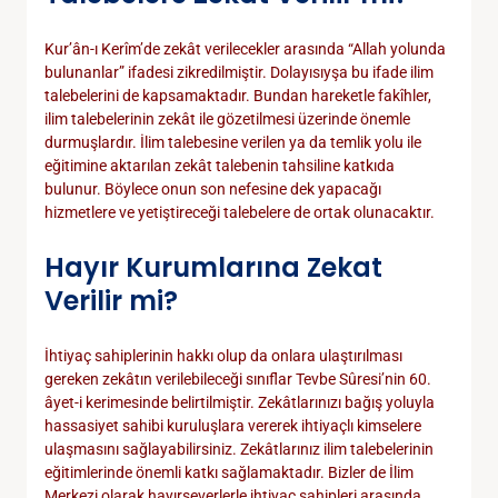
Kur’ân-ı Kerîm’de zekât verilecekler arasında “Allah yolunda
bulunanlar” ifadesi zikredilmiştir. Dolayısıyşa bu ifade ilim
talebelerini de kapsamaktadır. Bundan hareketle fakîhler,
ilim talebelerinin zekât ile gözetilmesi üzerinde önemle
durmuşlardır. İlim talebesine verilen ya da temlik yolu ile
eğitimine aktarılan zekât talebenin tahsiline katkıda
bulunur. Böylece onun son nefesine dek yapacağı
hizmetlere ve yetiştireceği talebelere de ortak olunacaktır.
Hayır Kurumlarına Zekat
Verilir mi?
İhtiyaç sahiplerinin hakkı olup da onlara ulaştırılması
gereken zekâtın verilebileceği sınıflar Tevbe Sûresi’nin 60.
âyet-i kerimesinde belirtilmiştir. Zekâtlarınızı bağış yoluyla
hassasiyet sahibi kuruluşlara vererek ihtiyaçlı kimselere
ulaşmasını sağlayabilirsiniz. Zekâtlarınız ilim talebelerinin
eğitimlerinde önemli katkı sağlamaktadır. Bizler de İlim
Merkezi olarak hayırseverlerle ihtiyaç sahipleri arasında