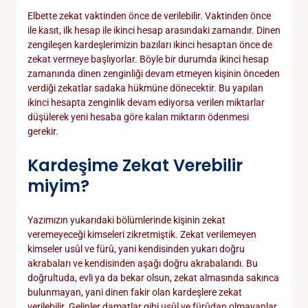
Elbette zekat vaktinden önce de verilebilir. Vaktinden önce
ile kasıt, ilk hesap ile ikinci hesap arasındaki zamandır. Dinen
zengileşen kardeşlerimizin bazıları ikinci hesaptan önce de
zekat vermeye başlıyorlar. Böyle bir durumda ikinci hesap
zamanında dinen zenginliği devam etmeyen kişinin önceden
verdiği zekatlar sadaka hükmüne dönecektir. Bu yapılan
ikinci hesapta zenginlik devam ediyorsa verilen miktarlar
düşülerek yeni hesaba göre kalan miktarın ödenmesi
gerekir.
Kardeşime Zekat Verebilir
miyim?
Yazımızın yukarıdaki bölümlerinde kişinin zekat
veremeyeceği kimseleri zikretmiştik. Zekat verilemeyen
kimseler usûl ve fürû, yani kendisinden yukarı doğru
akrabaları ve kendisinden aşağı doğru akrabalarıdı. Bu
doğrultuda, evli ya da bekar olsun, zekat almasında sakınca
bulunmayan, yani dinen fakir olan kardeşlere zekat
verilebilir. Gelinler damatlar gibi usûl ve fürûdan olmayanlar