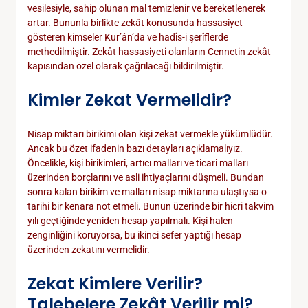
vesilesiyle, sahip olunan mal temizlenir ve bereketlenerek
artar. Bununla birlikte zekât konusunda hassasiyet
gösteren kimseler Kur’ân’da ve hadîs-i şerîflerde
methedilmiştir. Zekât hassasiyeti olanların Cennetin zekât
kapısından özel olarak çağrılacağı bildirilmiştir.
Kimler Zekat Vermelidir?
Nisap miktarı birikimi olan kişi zekat vermekle yükümlüdür.
Ancak bu özet ifadenin bazı detayları açıklamalıyız.
Öncelikle, kişi birikimleri, artıcı malları ve ticari malları
üzerinden borçlarını ve asli ihtiyaçlarını düşmeli. Bundan
sonra kalan birikim ve malları nisap miktarına ulaştıysa o
tarihi bir kenara not etmeli. Bunun üzerinde bir hicri takvim
yılı geçtiğinde yeniden hesap yapılmalı. Kişi halen
zenginliğini koruyorsa, bu ikinci sefer yaptığı hesap
üzerinden zekatını vermelidir.
Zekat Kimlere Verilir?
Talebelere Zekât Verilir mi?