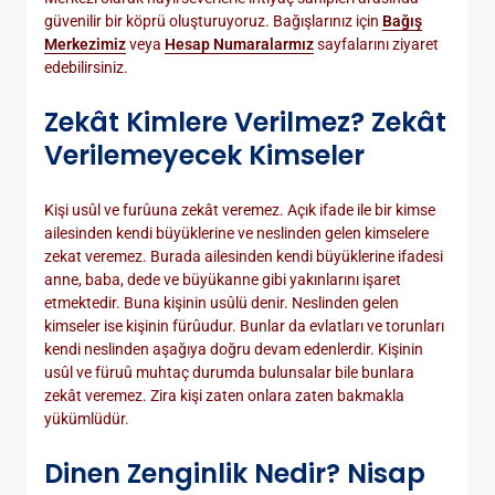
güvenilir bir köprü oluşturuyoruz. Bağışlarınız için
Bağış
Merkezimiz
veya
Hesap Numaralarmız
sayfalarını ziyaret
edebilirsiniz.
Zekât Kimlere Verilmez? Zekât
Verilemeyecek Kimseler
Kişi usûl ve furûuna zekât veremez. Açık ifade ile bir kimse
ailesinden kendi büyüklerine ve neslinden gelen kimselere
zekat veremez. Burada ailesinden kendi büyüklerine ifadesi
anne, baba, dede ve büyükanne gibi yakınlarını işaret
etmektedir. Buna kişinin usûlü denir. Neslinden gelen
kimseler ise kişinin fürûudur. Bunlar da evlatları ve torunları
kendi neslinden aşağıya doğru devam edenlerdir. Kişinin
usûl ve füruû muhtaç durumda bulunsalar bile bunlara
zekât veremez. Zira kişi zaten onlara zaten bakmakla
yükümlüdür.
Dinen Zenginlik Nedir? Nisap